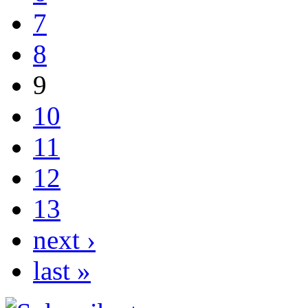
7
8
9
10
11
12
13
next ›
last »