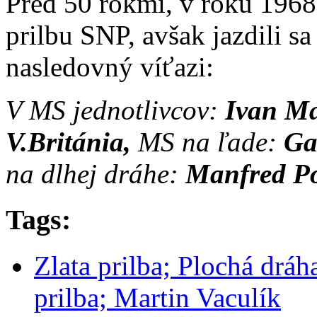
Pred 50 rokmi, v roku 1968 
prilbu SNP, avšak jazdili sa
nasledovný víťazi:
V MS jednotlivcov:
Ivan Ma
V.Británia,
MS na ľade:
Ga
na dlhej dráhe:
Manfred Po
Tags:
Zlata prilba; Plochá dráh
prilba; Martin Vaculík