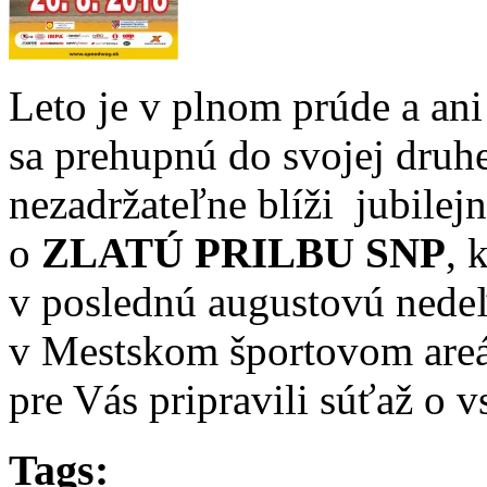
Leto je v plnom prúde a ani
sa prehupnú do svojej druhe
nezadržateľne blíži jubilej
o
ZLATÚ PRILBU SNP
, 
v poslednú augustovú nedeľ
v Mestskom športovom areál
pre Vás pripravili súťaž o v
Tags: