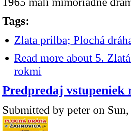
1965 mali mimoriadne dram
Tags:
Zlata prilba; Plochá drá
Read more
about 5. Zlatá
rokmi
Predpredaj vstupeniek 
Submitted by
peter
on Sun, 