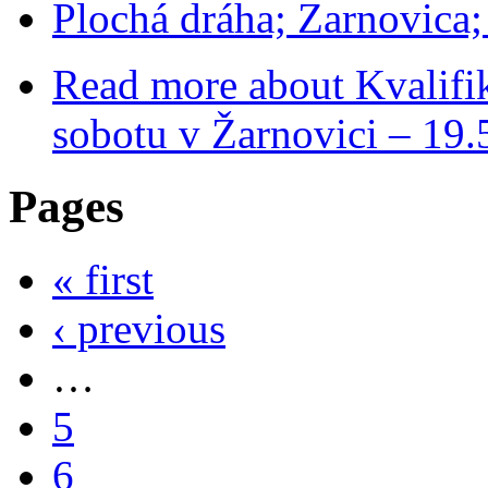
Plochá dráha; Zarnovica
Read more
about Kvalifik
sobotu v Žarnovici – 19.
Pages
« first
‹ previous
…
5
6