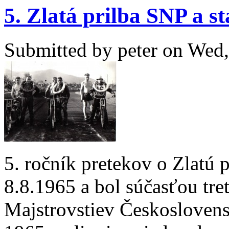
5. Zlatá prilba SNP a st
Submitted by
peter
on Wed,
5. ročník pretekov o Zlatú 
8.8.1965 a bol súčasťou tre
Majstrovstiev Českosloven