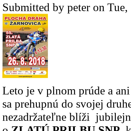
Submitted by
peter
on Tue, 
Leto je v plnom prúde a an
sa prehupnú do svojej druhe
nezadržateľne blíži jubilej
o
ZLATÚ PRILBU SNP
, 