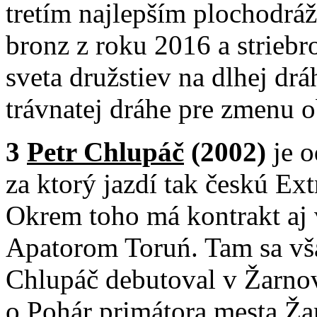
tretím najlepším plochodrá
bronz z roku 2016 a striebr
sveta družstiev na dlhej dr
trávnatej dráhe pre zmenu o
3
Petr Chlupáč
(2002)
je 
za ktorý jazdí tak českú Extr
Okrem toho má kontrakt aj 
Apatorom Toruń. Tam sa vša
Chlupáč debutoval v Žarnov
o Pohár primátora mesta Ža