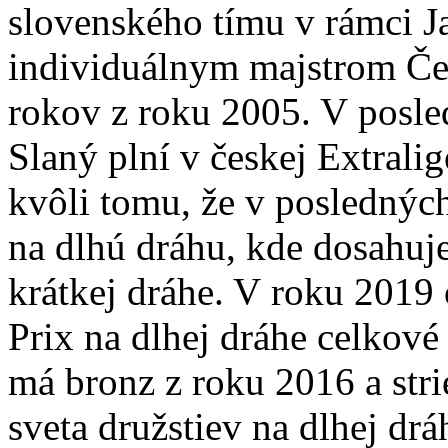
slovenského tímu v rámci Ja
individuálnym majstrom Čes
rokov z roku 2005. V posl
Slaný plní v českej Extralig
kvôli tomu, že v poslednýc
na dlhú dráhu, kde dosahuje
krátkej dráhe. V roku 2019 
Prix na dlhej dráhe celkov
má bronz z roku 2016 a stri
sveta družstiev na dlhej drá