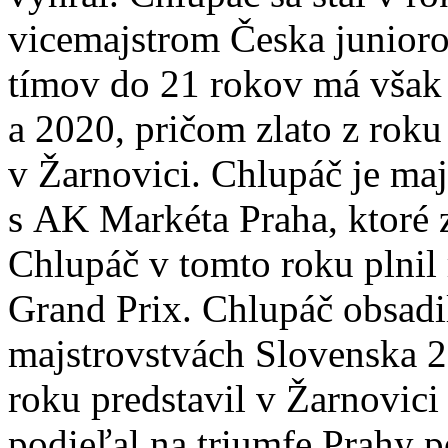
vicemajstrom Česka junioro
tímov do 21 rokov má však 
a 2020, pričom zlato z roku
v Žarnovici. Chlupáč je maj
s AK Markéta Praha, ktoré 
Chlupáč v tomto roku plnil
Grand Prix. Chlupáč obsad
majstrovstvách Slovenska 2
roku predstavil v Žarnovici
podieľal na triumfe Prahy p