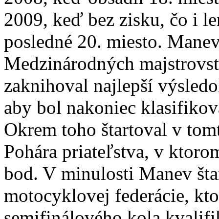
2009, keď bez zisku, čo i l
posledné 20. miesto. Manev
Medzinárodných majstrovsti
zaknihoval najlepší výsledo
aby bol nakoniec klasifiko
Okrem toho štartoval v tomt
Pohára priateľstva, v ktoro
bod. V minulosti Manev štar
motocyklovej federácie, kto
semifinálového kola kvali