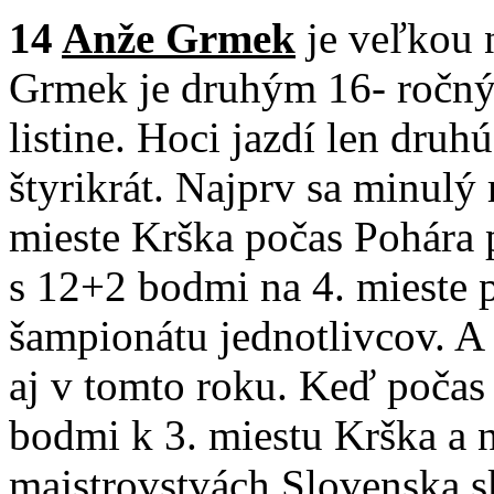
14
Anže Grmek
je veľkou 
Grmek je druhým 16- ročný
listine. Hoci jazdí len druh
štyrikrát. Najprv sa minulý
mieste Krška počas Pohára p
s 12+2 bodmi na 4. mieste 
šampionátu jednotlivcov. A 
aj v tomto roku. Keď počas 
bodmi k 3. miestu Krška a
majstrovstvách Slovenska sk