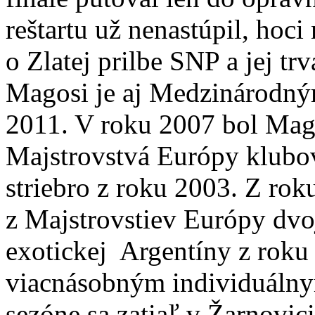
reštartu už nenastúpil, hoci
o Zlatej prilbe SNP a jej tr
Magosi je aj Medzinárodný
2011. V roku 2007 bol Mago
Majstrovstvá Európy klubov
striebro z roku 2003. Z rok
z Majstrovstiev Európy dvo
exotickej Argentíny z roku
viacnásobným individuálny
sezóne sa zatiaľ v Žarnovici