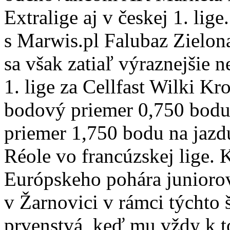
Extralige aj v českej 1. lig
s Marwis.pl Falubaz Zielona
sa však zatiaľ výraznejšie n
1. lige za Cellfast Wilki K
bodový priemer 0,750 bodu 
priemer 1,750 bodu na jazd
Réole vo francúzskej lige. K
Európskeho pohára juniorov
v Žarnovici v rámci týchto
prvenstvá, keď mu vždy k 