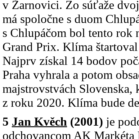
v Žarnovici. Zo súťaže dvo
má spoločne s duom Chlupá
s Chlupáčom bol tento rok
Grand Prix. Klíma štartoval
Najprv získal 14 bodov poča
Praha vyhrala a potom obsa
majstrovstvách Slovenska, 
z roku 2020. Klíma bude de
5
Jan Kvěch
(2001)
je pod
odchovancom AK Markéta Pra