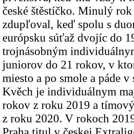
české štěstíčko. Minulý rok
zdupľoval, keď spolu s duo
európsku súťaž dvojíc do 19
trojnásobným individuálnym
juniorov do 21 rokov, v kto
miesto a po smole a páde v 
Kvěch je individuálnym ma
rokov z roku 2019 a tímo
z roku 2020. V rokoch 201
Praha titul v českej Extral