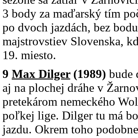
3 body za maďarský tím poč
po dvoch jazdách, bez bod
majstrovstiev Slovenska, k
19. miesto.
9
Max Dilger
(1989)
bude 
aj na plochej dráhe v Žarno
pretekárom nemeckého Wolfe
poľkej lige. Dilger tu má 
jazdu. Okrem toho podobne 