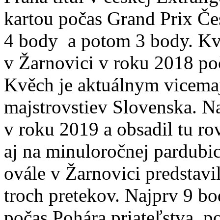
kartou počas Grand Prix Čes
4 body a potom 3 body. Kv
v Žarnovici v roku 2018 po
Kvěch je aktuálnym vicema
majstrovstiev Slovenska. Na
v roku 2019 a obsadil tu ro
aj na minuloročnej pardubic
ovále v Žarnovici predstavi
troch pretekov. Najprv 9 bo
počas Pohára priateľstva, 