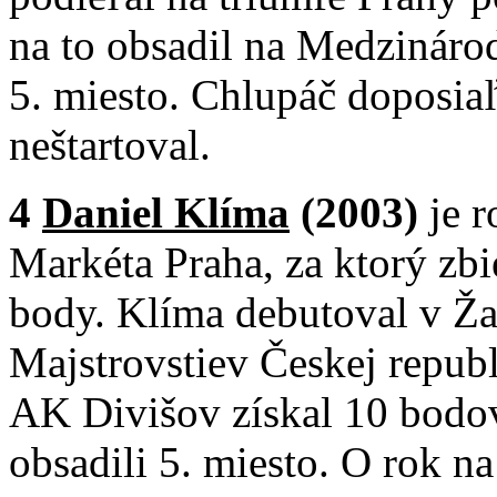
na to obsadil na Medzináro
5. miesto. Chlupáč doposiaľ
neštartoval.
4
Daniel Klíma
(2003)
je 
Markéta Praha, za ktorý zbi
body. Klíma debutoval v Ža
Majstrovstiev Českej republ
AK Divišov získal 10 bod
obsadili 5. miesto. O rok n