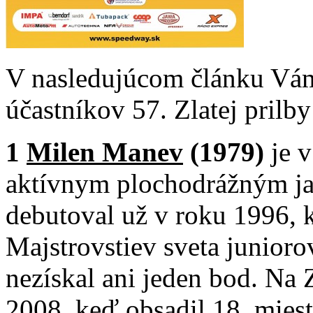
V nasledujúcom článku Vám
účastníkov 57. Zlatej pril
1
Milen Manev
(1979)
je 
aktívnym plochodrážným j
debutoval už v roku 1996, 
Majstrovstiev sveta junioro
nezískal ani jeden bod. Na Z
2008, keď obsadil 18. mies