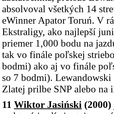
absolvoval všetkých 14 stre
eWinner Apator Toruń. V rá
Ekstraligy, ako najlepší j
priemer 1,000 bodu na jazdu
tak vo finále poľskej strieb
bodmi) ako aj vo finále poľ
so 7 bodmi). Lewandowski d
Zlatej prilbe SNP alebo na i
11
Wiktor Jasiński
(2000)