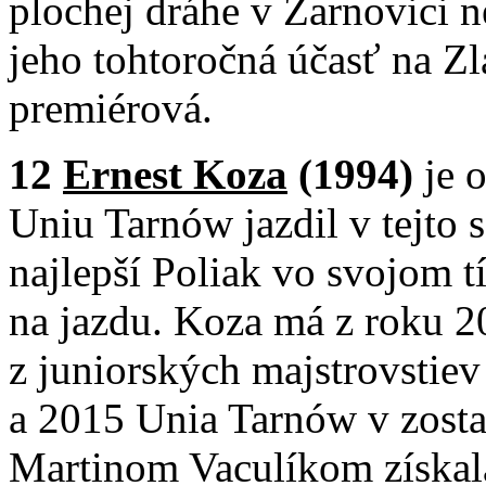
plochej dráhe v Žarnovici n
jeho tohtoročná účasť na Zl
premiérová.
12
Ernest Koza
(1994)
je 
Uniu Tarnów jazdil v tejto 
najlepší Poliak vo svojom 
na jazdu. Koza má z roku 20
z juniorských majstrovstie
a 2015 Unia Tarnów v zosta
Martinom Vaculíkom získala