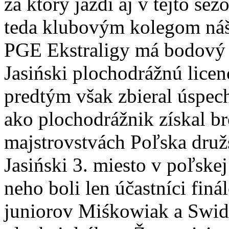
za ktorý jazdí aj v tejto se
teda klubovým kolegom náš
PGE Ekstraligy má bodový 
Jasiński plochodrážnú licen
predtým však zbieral úspec
ako plochodrážnik získal b
majstrovstvách Poľska druž
Jasiński 3. miesto v poľskej
neho boli len účastníci finál
juniorov Miśkowiak a Swidn