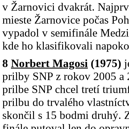
v Žarnovici dvakrát. Najpr
mieste Žarnovice počas Pohá
vypadol v semifinále Medzi
kde ho klasifikovali napoko
8
Norbert Magosi
(1975)
prilby SNP z rokov 2005 a 
prilbe SNP chcel tretí trium
prilbu do trvalého vlastníct
skončil s 15 bodmi druhý. 
finále putoval len do opravn