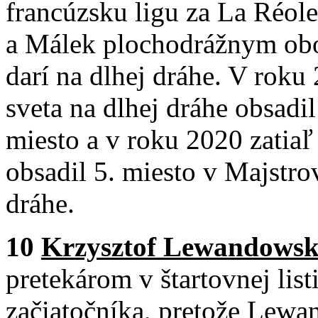
francúzsku ligu za La Réole
a Málek plochodrážnym obo
darí na dlhej dráhe. V roku 
sveta na dlhej dráhe obsadil
miesto a v roku 2020 zatiaľ
obsadil 5. miesto v Majstro
dráhe.
10
Krzysztof Lewandowsk
pretekárom v štartovnej lis
začiatočníka, pretože Lewa