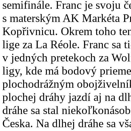
semifinále. Franc je svoju č
s materským AK Markéta Pra
Kopřivnicu. Okrem toho tent
lige za La Réole. Franc sa t
v jedných pretekoch za Wolf
ligy, kde má bodový prieme
plochodrážným obojživelník
plochej dráhy jazdí aj na dl
dráhe sa stal niekoľkonás
Česka. Na dlhej dráhe sa vš