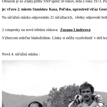
Obrázok je zo Zlatej prilby SNP spred 50 rokov, teda z roku 1973. Po
je: vľavo 2. miesto Stanislaw Kasa, Poľsko, uprostred víťaz Ge
Na súťažnú otázku odpovedalo 21 súťažiacich, všetky odpovede boli
2 vstupenky na novú tribúnu získava:
Zuzana Linderová
Výhercom srdečne blahoželáme. Lístky si môžu vyzdvihnúť v deň kona
Nová 4. súťažná otázka :