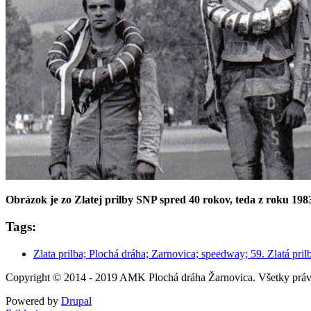
Obrázok je zo Zlatej prilby SNP spred 40 rokov, teda z roku 1983
Tags:
Zlata prilba; Plochá dráha; Zarnovica; speedway; 59. Zlatá pril
Copyright © 2014 - 2019 AMK Plochá dráha Žarnovica. Všetky práv
Powered by
Drupal