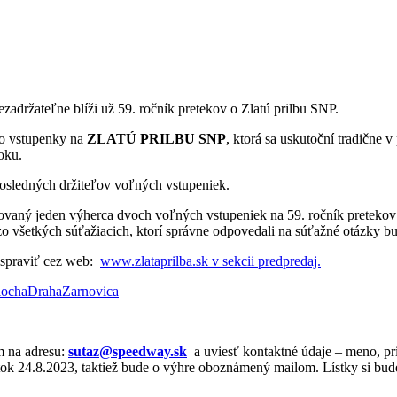
mená, že sa nezadržateľne blíži už 59. ročník pretekov o 
 o vstupenky na
ZLATÚ PRILBU SNP
, ktorá sa uskutoční tradične 
oku.
osledných držiteľov voľných vstupeniek.
vaný jeden výherca dvoch voľných vstupeniek na 59. ročník pretekov 
o všetkých súťažiacich, ktorí správne odpovedali na súťažné otázky b
é spraviť cez web:
www.zlataprilba.sk v sekcii predpredaj.
lochaDrahaZarnovica
m na adresu:
sutaz@speedway.sk
a uviesť kontaktné údaje – meno, pr
tok 24.8.2023, taktiež bude o výhre oboznámený mailom. Lístky si bud