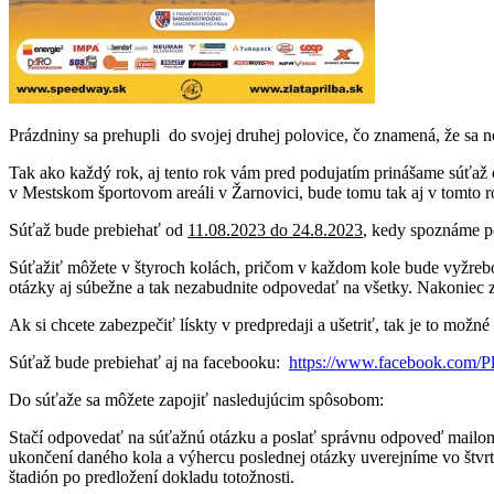
Prázdniny sa prehupli do svojej druhej polovice, čo zna
Tak ako každý rok, aj tento rok vám pred podujatím prinášame súťaž
v Mestskom športovom areáli v Žarnovici, bude tomu tak aj v tomto r
Súťaž bude prebiehať od
11.08.2023 do 24.8.2023
, kedy spoznáme p
Súťažiť môžete v štyroch kolách, pričom v každom kole bude vyžrebo
otázky aj súbežne a tak nezabudnite odpovedať na všetky. Nakoniec z
Ak si chcete zabezpečiť lískty v predpredaji a ušetriť, tak je to možn
Súťaž bude prebiehať aj na facebooku:
https://www.facebook.com/P
Do súťaže sa môžete zapojiť nasledujúcim spôsobom:
Stačí odpovedať na súťažnú otázku a poslať správnu odpoveď mailo
ukončení daného kola a výhercu poslednej otázky uverejníme vo štvr
štadión po predložení dokladu totožnosti.