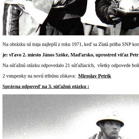
Na obrázku sú traja najlepší z roku 1971, keď sa Zlatá prilba SNP ko
je: vľavo 2. miesto János Szöke, Maďarsko, uprostred víťaz Pe
Na súťažnú otázku odpovedalo 21 súťažiacich, všetky odpovede boli
2 vstupenky na novú tribúnu získava:
Miroslav Petrík
Správna odpoveď na 3. súťažnú otázku :