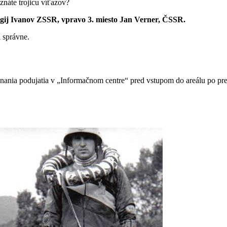
znáte trojicu víťazov?
orgij Ivanov ZSSR, vpravo 3. miesto Jan Verner, ČSSR.
 správne.
nia podujatia v „Informačnom centre“ pred vstupom do areálu po pred