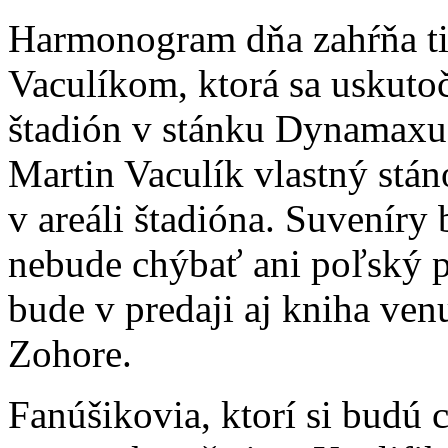
Harmonogram dňa zahŕňa ti
Vaculíkom, ktorá sa uskuto
štadión v stánku Dynamaxu.
Martin Vaculík vlastný stá
v areáli štadióna. Suveníry 
nebude chýbať ani poľský p
bude v predaji aj kniha venu
Zohore.
Fanúšikovia, ktorí si budú 