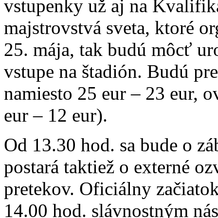
vstupenky už aj na Kvalifik
majstrovstvá sveta, ktoré o
25. mája, tak budú môcť uro
vstupe na štadión. Budú pr
namiesto 25 eur – 23 eur, o
eur – 12 eur).
Od 13.30 hod. sa bude o zá
postará taktiež o externé oz
pretekov. Oficiálny začiat
14.00 hod. slávnostným ná