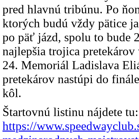
pred hlavnú tribúnu. Po ňom
ktorých budú vždy pätice j
po päť jázd, spolu to bude 
najlepšia trojica pretekáro
24. Memoriál Ladislava Eliá
pretekárov nastúpi do finále
kôl.
Štartovnú listinu nájdete tu:
https://www.speedwayclub.sk