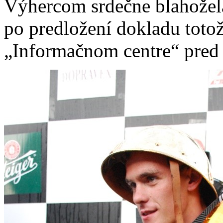
Výhercom srdečne blahožel
po predložení dokladu totož
„Informačnom centre“ pred 