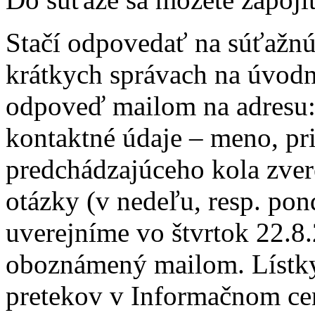
Stačí odpovedať na súťažnú
krátkych správach na úvodne
odpoveď mailom na adresu
kontaktné údaje – meno, pr
predchádzajúceho kola zver
otázky (v nedeľu, resp. pon
uverejníme vo štvrtok 22.8.
oboznámený mailom. Lístky
pretekov v Informačnom cen