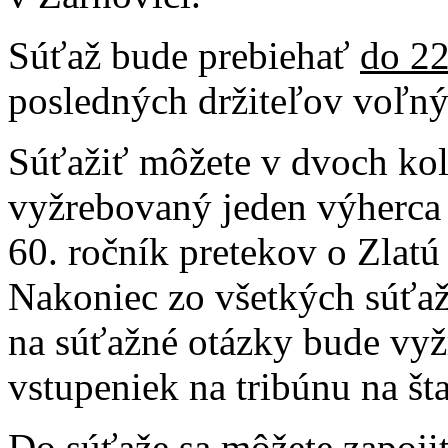
Súťaž bude prebiehať
do 22
posledných držiteľov voľný
Súťažiť môžete v dvoch ko
vyžrebovaný jeden výherca
60. ročník pretekov o Zlatú
Nakoniec zo všetkých súťaž
na súťažné otázky bude vy
vstupeniek na tribúnu na šta
Do súťaže sa môžete zapoj