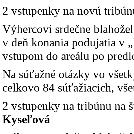
2 vstupenky na novú tribú
Výhercovi srdečne blahože
v deň konania podujatia v 
vstupom do areálu po predlo
Na súťažné otázky vo všet
celkovo 84 súťažiacich, vš
2 vstupenky na tribúnu na š
Kyseľ