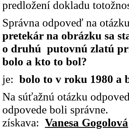
predložení dokladu totožnos
Správna odpoveď na otázku
pretekár na obrázku sa st
o druhú putovnú zlatú pr
bolo a kto to bol?
je:
b
olo to v roku 1980 a b
Na súťažnú otázku odpoveda
odpovede boli správne. 
získava:
Vanesa Gogolová