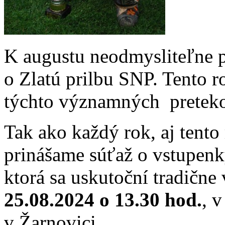
K augustu neodmysliteľne p
o Zlatú prilbu SNP. Tento r
týchto význa
Tak ako každý rok, aj tent
prinášame súťaž o vstupen
ktorá sa uskutoční tradične
25.08.2024 o 13.30 hod.
, 
v Žarnovici.