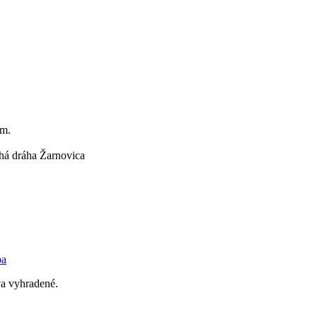
om.
há dráha Žarnovica
ba
a vyhradené.