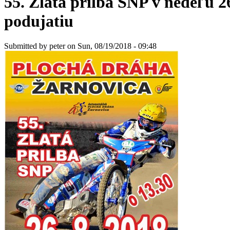
55. Zlatá prilba SNP v nedeľu 26
podujatiu
Submitted by
peter
on Sun, 08/19/2018 - 09:48