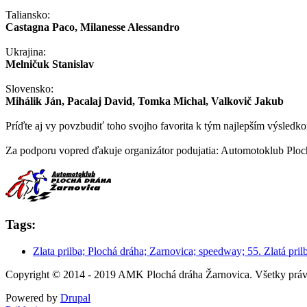
Taliansko:
Castagna Paco, Milanesse Alessandro
Ukrajina:
Melničuk Stanislav
Slovensko:
Mihálik Ján, Pacalaj David, Tomka Michal, Valkovič Jakub
Príďte aj vy povzbudiť toho svojho favorita k tým najlepším výsledk
Za podporu vopred ďakuje organizátor podujatia: Automotoklub Ploc
Tags:
Zlata prilba; Plochá dráha; Zarnovica; speedway; 55. Zlatá pril
Copyright © 2014 - 2019 AMK Plochá dráha Žarnovica. Všetky práv
Powered by
Drupal