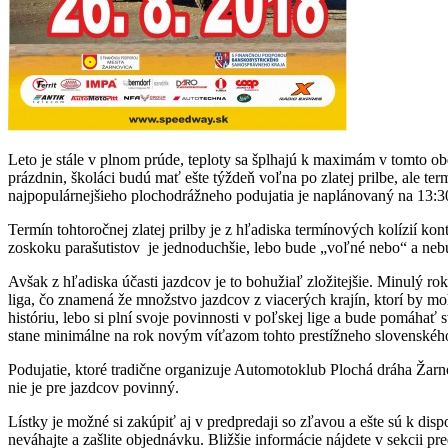
Leto je stále v plnom prúde, teploty sa šplhajú k maximám v tomto obd
prázdnin, školáci budú mať ešte týždeň voľna po zlatej prilbe, ale term
najpopulárnejšieho plochodrážneho podujatia je naplánovaný na 13:
Termín tohtoročnej zlatej prilby je z hľadiska termínových kolízií kon
zoskoku parašutistov je jednoduchšie, lebo bude „voľné nebo“ a nebu
Avšak z hľadiska účasti jazdcov je to bohužiaľ zložitejšie. Minulý rok 
liga, čo znamená že množstvo jazdcov z viacerých krajín, ktorí by moh
históriu, lebo si plní svoje povinnosti v poľskej lige a bude pomáhať 
stane minimálne na rok novým víťazom tohto prestížneho slovenského
Podujatie, ktoré tradične organizuje Automotoklub Plochá dráha Žarn
nie je pre jazdcov povinný.
Lístky je možné si zakúpiť aj v predpredaji so zľavou a ešte sú k dispo
neváhajte a zašlite objednávku. Bližšie informácie nájdete v sekcii p