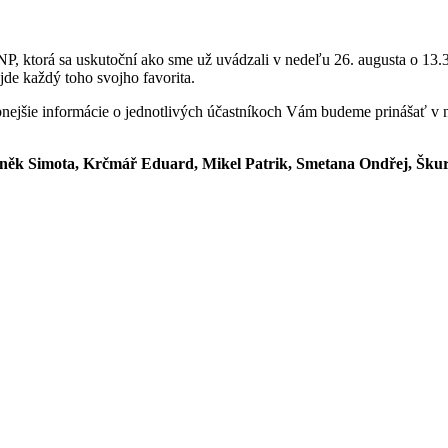
 SNP, ktorá sa uskutoční ako sme už uvádzali v nedeľu 26. augusta o 13.
ájde každý toho svojho favorita.
bnejšie informácie o jednotlivých účastníkoch Vám budeme prinášať v 
eněk Simota,
Krčmář Eduard, Mikel Patrik, Smetana Ondřej, Škur