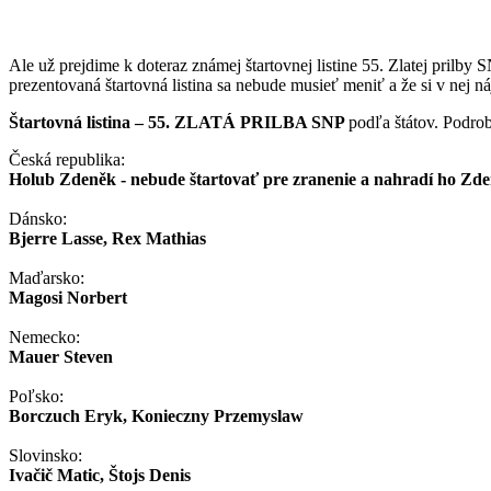
Ale už prejdime k doteraz známej štartovnej listine 55. Zlatej prilby
prezentovaná štartovná listina sa nebude musieť meniť a že si v nej n
Štartovná listina – 55. ZLATÁ PRILBA SNP
podľa štátov. Podro
Česká republika:
Holub Zdeněk - nebude štartovať pre zranenie a nahradí ho Zd
Dánsko:
Bjerre Lasse, Rex Mathias
Maďarsko:
Magosi Norbert
Nemecko:
Mauer Steven
Poľsko:
Borczuch Eryk, Konieczny Przemyslaw
Slovinsko:
Ivačič Matic, Štojs Denis