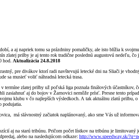
obí, a aj napriek tomu sa prázdniny pomaličky, ale isto blížia k svojmu
ín zlatej prilby je aj tento rok tradične poslednú augustovú nedeľu, čo 
30 hod.
Aktualizácia 24.8.2018
trastný, pre divákov ktorí radi navštevujú letecké dni na Sliači je vhodn
de sa musieť voliť náhradná letecká trasa.
v termíne zlatej prilby už poľská liga poznala finálových účastníkov, čo
li zasiahnuť aj do bojov v Žarnovici nemôže prísť. Presne tento prípad 
svojmu klubu v čo najlepších výsledkoch. A tak aktuálnu zlatú prilbu, o
 podujatia.
ovica, má slávnostný začiatok naplánovaný, ako sme Vás už informoval
zícií aj na starú tribúnu. Pričom počet lístkov na tribúnu je limitovaný 
redpredaj, alebo na nasledujúcom odkaze:
http://www.speedway.sk/?q=n