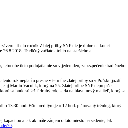
 záveru. Tento ročník Zlatej prilby SNP nie je úplne na konci
je 26.8.2018. Tradičný začiatok tohto najstaršieho a
ý, lebo obe tieto podujatia nie sú v jeden deň, zabezpečenie tradičného
 tento rok neplatí a presne v termíne zlatej prilby sa v Poľsku jazdí
je aj Martin Vaculík, ktorý na 55. Zlatej prilbe SNP neprepíše
 ktorú sa bude súťažiť druhý rok, si dá na hlavu nový majiteľ, ktorý sa
i o 13:30 hod. Ešte pred tým je o 12 hod. plánovaný tréning, ktorý
jej kapacitou a tak ak máte záujem o toto miesto na sedenie, tak
ode/79
.