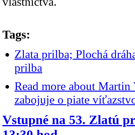
vlastníctva.
Tags:
Zlata prilba; Plochá dráh
prilba
Read more
about Martin V
zabojuje o piate víťazstv
Vstupné na 53. Zlatú pr
13:30 hod