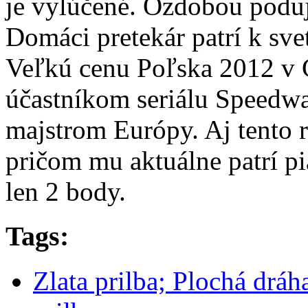
je vylúčené. Ozdobou poduj
Domáci pretekár patrí k sve
Veľkú cenu Poľska 2012 v 
účastníkom seriálu Speedway
majstrom Európy. Aj tento r
pričom mu aktuálne patrí pi
len 2 body.
Tags:
Zlata prilba; Plochá dráh