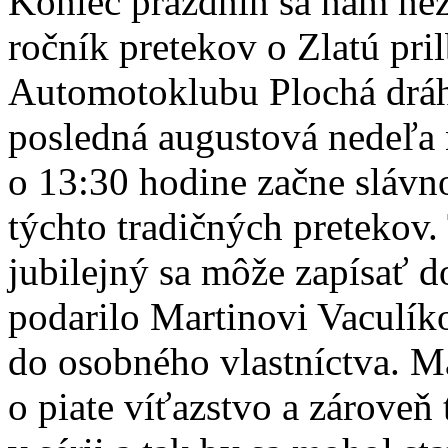
Koniec prázdnin sa nám neza
ročník pretekov o Zlatú pr
Automotoklubu Plochá dráha
posledná augustová nedeľa n
o 13:30 hodine začne slávno
týchto tradičných pretekov. 
jubilejný sa môže zapísať d
podarilo Martinovi Vaculíko
do osobného vlastníctva. Ma
o piate víťazstvo a zároveň 