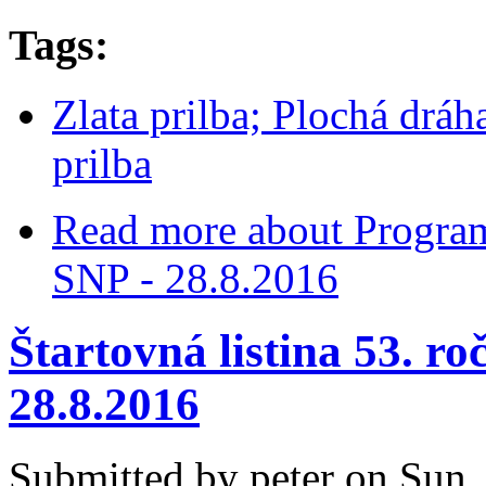
Tags:
Zlata prilba; Plochá dráh
prilba
Read more
about Program
SNP - 28.8.2016
Štartovná listina 53. ro
28.8.2016
Submitted by
peter
on Sun, 