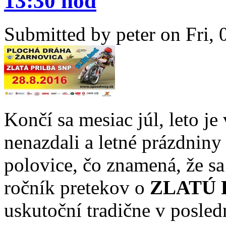
13:30 hod
Submitted by
peter
on Fri, 
Končí sa mesiac júl, leto je
nenazdali a letné prázdniny 
polovice, čo znamená, že sa
ročník pretekov o
ZLATÚ 
uskutoční tradične v posled