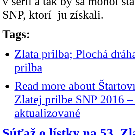
v sérii a tak by sa mohol st
SNP, ktorí ju získali.
Tags:
Zlata prilba; Plochá dráh
prilba
Read more
about Štartovn
Zlatej prilbe SNP 2016 –
aktualizované
Súťaž o lístky na 53. Zl