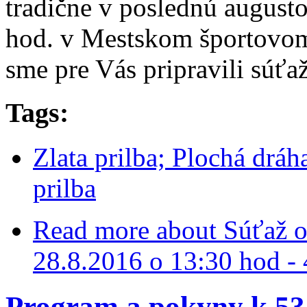
tradične v poslednú augusto
hod. v Mestskom športovom 
sme pre Vás pripravili súťa
Tags:
Zlata prilba; Plochá dráh
prilba
Read more
about Súťaž o 
28.8.2016 o 13:30 hod - 
Program a pokyny k 53.