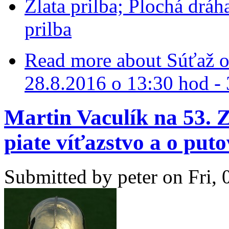
Zlata prilba; Plochá dráh
prilba
Read more
about Súťaž o 
28.8.2016 o 13:30 hod - 
Martin Vaculík na 53. Z
piate víťazstvo a o puto
Submitted by
peter
on Fri, 