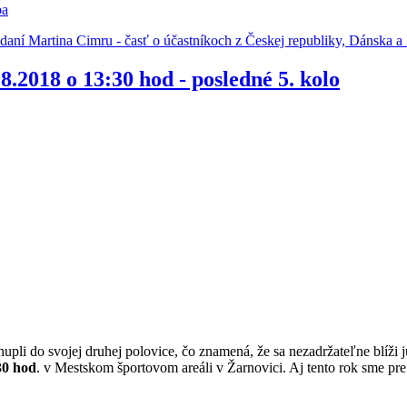
ba
podaní Martina Cimru - časť o účastníkoch z Českej republiky, Dánska 
.8.2018 o 13:30 hod - posledné 5. kolo
hupli do svojej druhej polovice, čo znamená, že sa nezadržateľne blíži 
30 hod
. v Mestskom športovom areáli v Žarnovici. Aj tento rok sme pre 