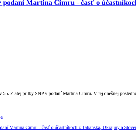
 v podaní Martina Cimru - časť o účastníkoc
5. Zlatej prilby SNP v podaní Martina Cimru. V tej dnešnej poslednej 
ba
odaní Martina Cimru - časť o účastníkoch z Talianska, Ukrajiny a Slov