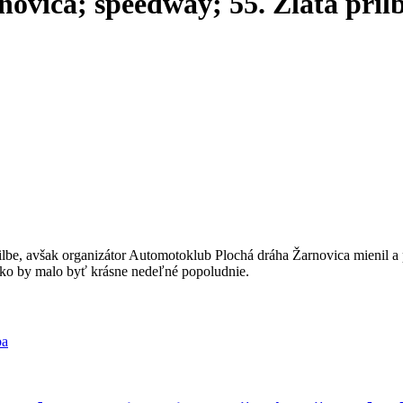
novica; speedway; 55. Zlatá pril
rilbe, avšak organizátor Automotoklub Plochá dráha Žarnovica mienil a 
 ako by malo byť krásne nedeľné popoludnie.
ba