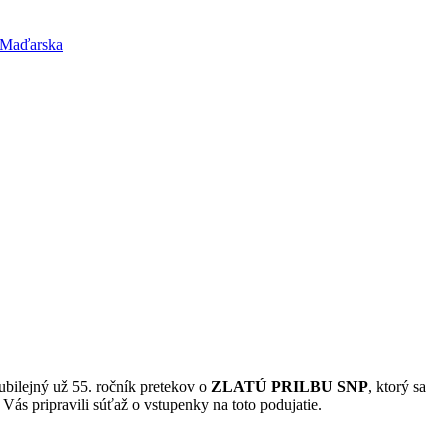
a Maďarska
jubilejný už 55. ročník pretekov o
ZLATÚ PRILBU SNP
, ktorý sa
Vás pripravili súťaž o vstupenky na toto podujatie.