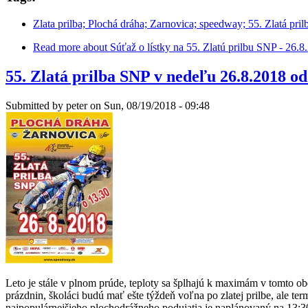
Zlata prilba; Plochá dráha; Zarnovica; speedway; 55. Zlatá pril
Read more
about Súťaž o lístky na 55. Zlatú prilbu SNP - 26.8
55. Zlatá prilba SNP v nedeľu 26.8.2018 od
Submitted by
peter
on Sun, 08/19/2018 - 09:48
Leto je stále v plnom prúde, teploty sa šplhajú k maximám v tomto obd
prázdnin, školáci budú mať ešte týždeň voľna po zlatej prilbe, ale term
najpopulárnejšieho plochodrážneho podujatia je naplánovaný na 13: