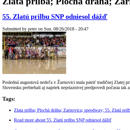
Zlata prilba; Plochá dráha; Zar
55. Zlatú prilbu SNP odniesol dážď
Submitted by
peter
on Sun, 08/26/2018 - 20:47
Posledná augustová nedeľa v Žarnovici mala patriť tradičnej Zlatej p
Slovensku prebiehali aj napriek nepriaznivej predpovedi počasia tak
Tags:
Zlata prilba; Plochá dráha; Zarnovica; speedway; 55. Zlatá pril
Read more
about 55. Zlatú prilbu SNP odniesol dážď