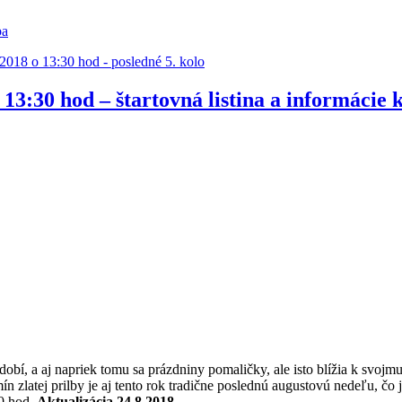
ba
.2018 o 13:30 hod - posledné 5. kolo
 13:30 hod – štartovná listina a informácie 
obí, a aj napriek tomu sa prázdniny pomaličky, ale isto blížia k svojmu
ín zlatej prilby je aj tento rok tradične poslednú augustovú nedeľu, čo 
30 hod.
Aktualizácia 24.8.2018