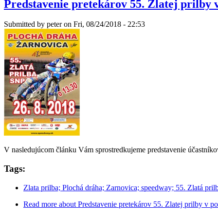
Predstavenie pretekárov 55. Zlatej prilby
Submitted by
peter
on Fri, 08/24/2018 - 22:53
V nasledujúcom článku Vám sprostredkujeme predstavenie účastníkov 5
Tags:
Zlata prilba; Plochá dráha; Zarnovica; speedway; 55. Zlatá pril
Read more
about Predstavenie pretekárov 55. Zlatej prilby v p