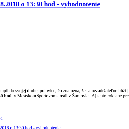
6.8.2018 o 13:30 hod - vyhodnotenie
hupli do svojej druhej polovice, čo znamená, že sa nezadržateľne blíži 
30 hod
. v Mestskom športovom areáli v Žarnovici. Aj tento rok sme pre 
ba
8.2018 o 13:30 hod - vyhodnotenie