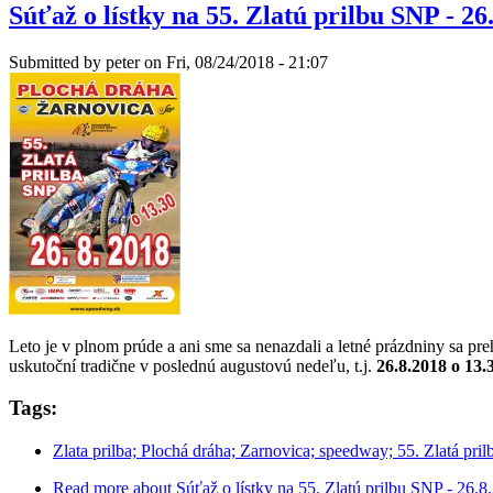
Súťaž o lístky na 55. Zlatú prilbu SNP - 2
Submitted by
peter
on Fri, 08/24/2018 - 21:07
Leto je v plnom prúde a ani sme sa nenazdali a letné prázdniny sa pre
uskutoční tradične v poslednú augustovú nedeľu, t.j.
26.8.2018 o 13.
Tags:
Zlata prilba; Plochá dráha; Zarnovica; speedway; 55. Zlatá pril
Read more
about Súťaž o lístky na 55. Zlatú prilbu SNP - 26.