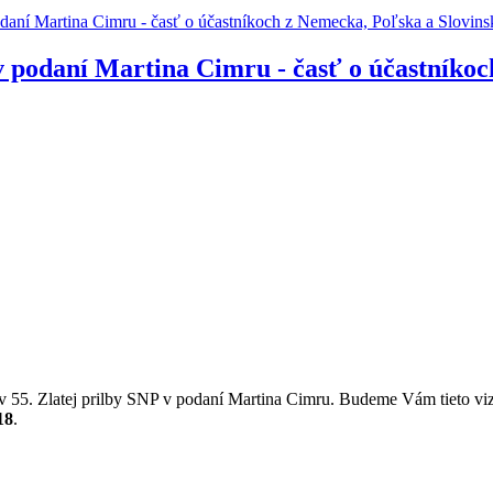
podaní Martina Cimru - časť o účastníkoch z Nemecka, Poľska a Slovins
 v podaní Martina Cimru - časť o účastník
5. Zlatej prilby SNP v podaní Martina Cimru. Budeme Vám tieto vizitky
18
.