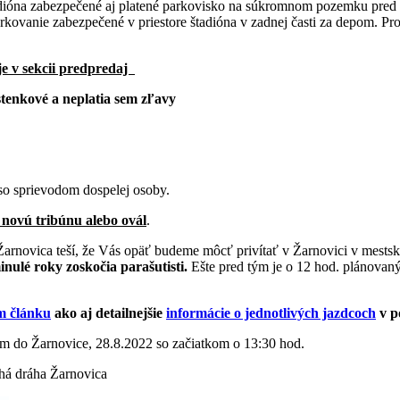
adióna zabezpečené aj platené parkovisko na súkromnom pozemku pred b
arkovanie zabezpečené v priestore štadióna v zadnej časti za depom. Pr
 v sekcii predpredaj
stenkové a neplatia sem zľavy
 so sprievodom dospelej osoby.
 novú tribúnu alebo ovál
.
arnovica teší, že Vás opäť budeme môcť privítať v Žarnovici v mestsk
nulé roky zoskočia parašutisti.
Ešte pred tým je o 12 hod. plánovaný 
m článku
ako aj detailnejšie
informácie o jednotlivých jazdcoch
v p
om do Žarnovice, 28.8.2022 so začiatkom o 13:30 hod.
há dráha Žarnovica