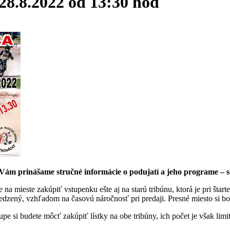
 28.8.2022 od 13:30 hod
k Vám prinášame stručné informácie o podujatí a jeho programe – s
a mieste zakúpiť vstupenku ešte aj na starú tribúnu, ktorá je pri štarte
medzený, vzhľadom na časovú náročnosť pri predaji. Presné miesto si 
pe si budete môcť zakúpiť lístky na obe tribúny, ich počet je však limi