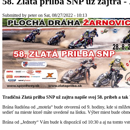
58. Zlatá prilba SNP už zajtra -
Submitted by
peter
on Sat, 08/27/2022 - 10:13
Tradičná Zlatá prilba SNP už zajtra napíše svoj 58. príbeh a ta
Brána štadióna od „motela“ bude otvorená od 9. hodiny, kde si môžete n
sedieť na mieste ktoré máte uvedené na lístku. Výber miest bude ob
Brána od „Jednoty“ Vám bude k dispozícií od 10:30 a aj na tomto vstu