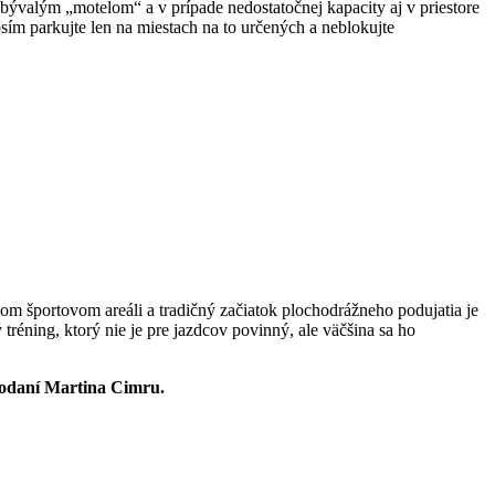
ývalým „motelom“ a v prípade nedostatočnej kapacity aj v priestore
osím parkujte len na miestach na to určených a neblokujte
om športovom areáli a tradičný začiatok plochodrážneho podujatia je
tréning, ktorý nie je pre jazdcov povinný, ale väčšina sa ho
odaní Martina Cimru.