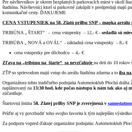
Pre návštevníkov je okrem bezplatných parkovacích miest v okolí št
štadióna. Návštevníci ktorí si parkovné zakúpili v predpredaji majú p
komunikačné cesty. ĎAKUJEME
CENA VSTUPENIEK na 58. Zlatú prilbu SNP – mapka areálu je
TRIBÚNA „ ŠTART“ - cena vstupenky – 12,- € -
sedadlá sú mie
TRIBÚBA „ NOVÁ a OVÁL“ - základná cena vstupenky – 8,- €
cena vstupenky pre dôchodcu – 4,- €
Zľava na „tribúnu na štarte“ sa nevzťahuje
na deti do 10 rokov
ZŤP so sprievodom majú vstup do areálu štadióna zdarma a to
iba na
Organizátora tohto tradičného podujatia Automotoklub Plochá dráha Ž
naplánovaný na
13:30 hod.
kde počas nástupu k nám tak ako aj mi
zúčastňuje.
Štartovná listina
58. Zlatej prilby SNP
je zverejnená v
samostatno
Príďte aj vy povzbudiť toho svojho favorita k tým najlepším výsledk
Za podporu vopred ďakuje organizátor podujatia: Automotoklub Ploc