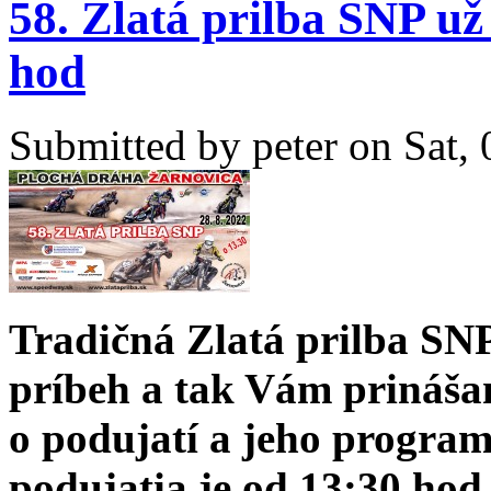
58. Zlatá prilba SNP už
hod
Submitted by
peter
on Sat, 
Tradičná Zlatá prilba SNP 
príbeh a tak Vám prináša
o podujatí a jeho program
podujatia je od 13:30 hod