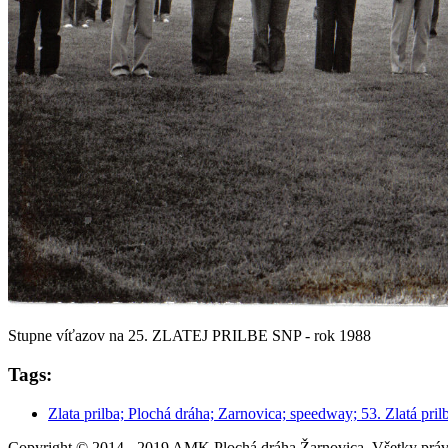
Stupne víťazov na 25. ZLATEJ PRILBE SNP - rok 1988
Tags:
Zlata prilba; Plochá dráha; Zarnovica; speedway; 53. Zlatá pril
Copyright © 2014 - 2019 AMK Plochá dráha Žarnovica. Všetky práv