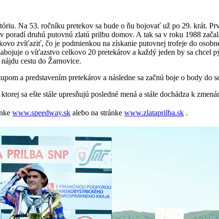
tóriu. Na 53. ročníku pretekov sa bude o ňu bojovať už po 29. krát. Prvýk
v poradí druhú putovnú zlatú prilbu domov. A tak sa v roku 1988 začala 
lkovo zvíťaziť, čo je podmienkou na získanie putovnej trofeje do osob
bojuje o víťazstvo celkovo 20 pretekárov a každý jeden by sa chcel pý
in nájdu cestu do Žarnovice.
pom a predstavením pretekárov a následne sa začnú boje o body do semi
 ktorej sa ešte stále upresňujú posledné mená a stále dochádza k zmená
ánke
www.speedway.sk
alebo na stránke
www.zlataprilba.sk
.