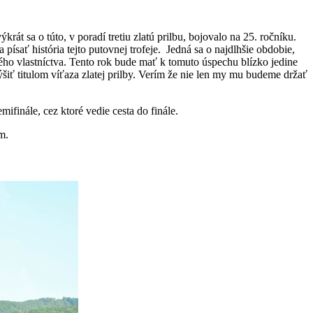
rát sa o túto, v poradí tretiu zlatú prilbu, bojovalo na 25. ročníku.
písať história tejto putovnej trofeje. Jedná sa o najdlhšie obdobie,
ného vlastníctva. Tento rok bude mať k tomuto úspechu blízko jedine
šiť titulom víťaza zlatej prilby. Verím že nie len my mu budeme držať
finále, cez ktoré vedie cesta do finále.
m.