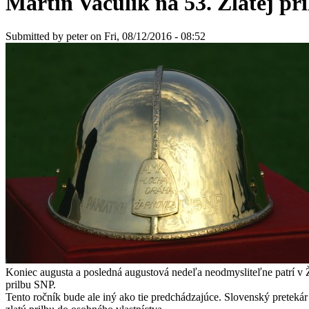
Martin Vaculík na 53. Zlatej pri
Submitted by
peter
on Fri, 08/12/2016 - 08:52
Koniec augusta a posledná augustová nedeľa neodmysliteľne patrí v Ž
prilbu SNP.
Tento ročník bude ale iný ako tie predchádzajúce. Slovenský pretekár 