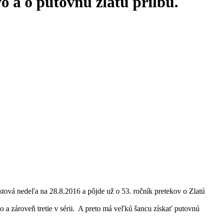
o a o putovnú zlatú prilbu.
tová nedeľa na 28.8.2016 a pôjde už o 53. ročník pretekov o Zlatú
vo a zároveň tretie v sérii. A preto má veľkú šancu získať putovnú