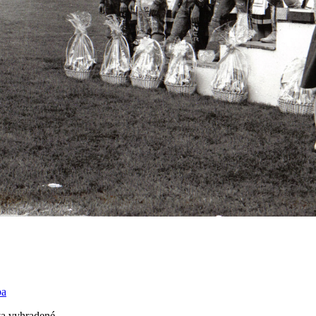
ba
a vyhradené.