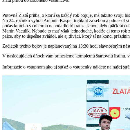
zlatú prilbu do osobného vlastníctva.
Putovná Zlatá prilba, o ktorú sa každý rok bojuje, má takisto svoju his
Na 24. ročníku vyhral Antonín Kasper tretíkrát za sebou a odniesol si 
počas ktorého sa nikomu nepodarilo trikrát za sebou alebo päťkrát ce
Martin Vaculík. Nebude to mať však jednoduché, keďže aj tento rok za
palce, aby to úspešne zvládol, ale aj diváci, ktorý sí na konci prázdn
Začiatok týchto bojov je naplánovaný na 13:30 hod. slávnostným nástu
V nasledujúcich dňoch vám prinesieme kompletnú štartovnú listinu, v
Informácie o vstupnom ako aj súťaž o vstupenky nájdete na našej str