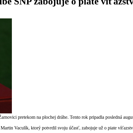
lbe SNP zabojuje o piate víťazstv
arnovici pretekom na plochej dráhe. Tento rok pripadla posledná augus
Martin Vaculík, ktorý potvrdil svoju účasť, zabojuje už o piate víťazst