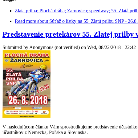
Zlata prilba; Plochá dráha; Zarnovica; speedway; 55. Zlatá pril
Read more
about Súťaž o lístky na 55. Zlatú prilbu SNP - 26.
Predstavenie pretekárov 55. Zlatej prilby
Submitted by
Anonymous (not verified)
on Wed, 08/22/2018 - 22:42
V nasledujúcom článku Vám sprostredkujeme predstavenie účastníkov 5
účastníkov z Nemecka, Poľska a Slovinska.