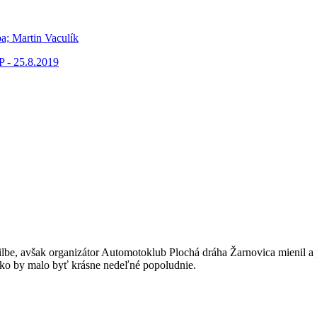
ba; Martin Vaculík
P - 25.8.2019
rilbe, avšak organizátor Automotoklub Plochá dráha Žarnovica mienil a 
 ako by malo byť krásne nedeľné popoludnie.