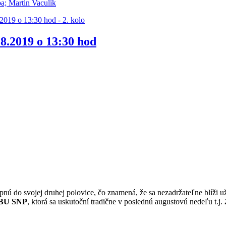
ba; Martin Vaculík
.2019 o 13:30 hod - 2. kolo
.8.2019 o 13:30 hod
nú do svojej druhej polovice, čo znamená, že sa nezadržateľne blíži u
BU SNP
, ktorá sa uskutoční tradične v poslednú augustovú nedeľu t.j.