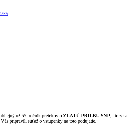
enska
jubilejný už 55. ročník pretekov o
ZLATÚ PRILBU SNP
, ktorý sa
Vás pripravili súťaž o vstupenky na toto podujatie.