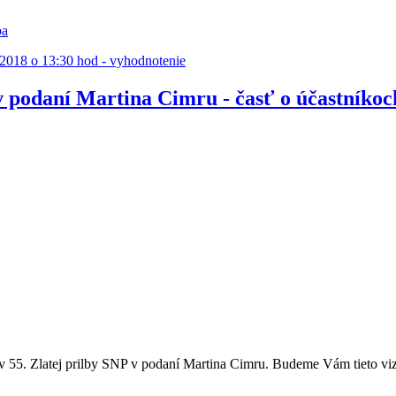
ba
8.2018 o 13:30 hod - vyhodnotenie
 v podaní Martina Cimru - časť o účastníko
5. Zlatej prilby SNP v podaní Martina Cimru. Budeme Vám tieto vizitky