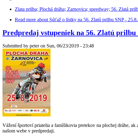
Zlata prilba; Plochá dráha; Zarnovica; speedway; 56. Zlatá pril
Read more
about Súťaž o lístky na 56. Zlatú prilbu SNP - 25.
Predpredaj vstupeniek na 56. Zlatú prilbu
Submitted by
peter
on Sun, 06/23/2019 - 23:48
Vážení športoví priatelia a fanúšikovia pretekov na plochej dráhe, a
našom webe v predpredaji.