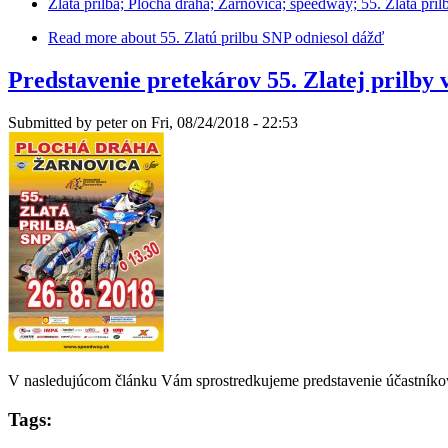
Zlata prilba; Plochá dráha; Zarnovica; speedway; 55. Zlatá pril
Read more
about 55. Zlatú prilbu SNP odniesol dážď
Predstavenie pretekárov 55. Zlatej prilby
Submitted by
peter
on Fri, 08/24/2018 - 22:53
V nasledujúcom článku Vám sprostredkujeme predstavenie účastníkov 5
Tags: