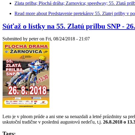
Zlata prilba; Plochá dráha; Zarnovica; speedway; 55. Zlatá pril
Read more
about Predstavenie pretekárov 55. Zlatej prilby v p
Súťaž o lístky na 55. Zlatú prilbu SNP - 2
Submitted by
peter
on Fri, 08/24/2018 - 21:07
Leto je v plnom prúde a ani sme sa nenazdali a letné prázdniny sa pre
uskutoční tradične v poslednú augustovú nedeľu, t.j.
26.8.2018 o 13.
Tags: