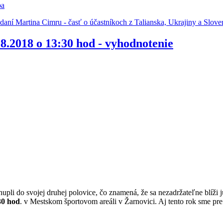
ba
odaní Martina Cimru - časť o účastníkoch z Talianska, Ukrajiny a Slov
6.8.2018 o 13:30 hod - vyhodnotenie
hupli do svojej druhej polovice, čo znamená, že sa nezadržateľne blíži 
30 hod
. v Mestskom športovom areáli v Žarnovici. Aj tento rok sme pre 