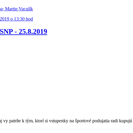
ba; Martin Vaculík
8.2019 o 13:30 hod
 SNP - 25.8.2019
k aj vy patríte k tým, ktorí si vstupenky na športové podujatia radi k