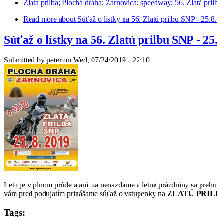
Zlata prilba; Plochá dráha; Zarnovica; speedway; 56. Zlatá pril
Read more
about Súťaž o lístky na 56. Zlatú prilbu SNP - 25.8
Súťaž o lístky na 56. Zlatú prilbu SNP - 25
Submitted by
peter
on Wed, 07/24/2019 - 22:10
Leto je v plnom prúde a ani sa nenazdáme a letné prázdniny sa prehup
vám pred podujatím prinášame súťaž o vstupenky na
ZLATÚ PRIL
Tags: