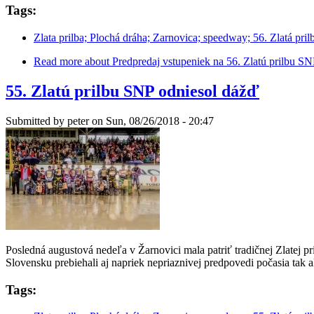
Tags:
Zlata prilba; Plochá dráha; Zarnovica; speedway; 56. Zlatá pril
Read more
about Predpredaj vstupeniek na 56. Zlatú prilbu SN
55. Zlatú prilbu SNP odniesol dážď
Submitted by
peter
on Sun, 08/26/2018 - 20:47
Posledná augustová nedeľa v Žarnovici mala patriť tradičnej Zlatej p
Slovensku prebiehali aj napriek nepriaznivej predpovedi počasia tak
Tags: