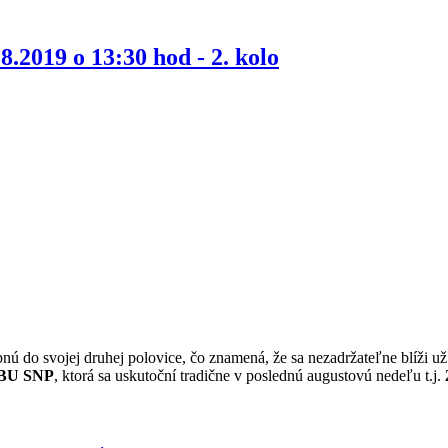
8.2019 o 13:30 hod - 2. kolo
nú do svojej druhej polovice, čo znamená, že sa nezadržateľne blíži u
BU SNP
, ktorá sa uskutoční tradične v poslednú augustovú nedeľu t.j.